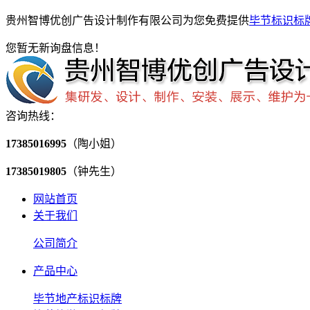
贵州智博优创广告设计制作有限公司为您免费提供
毕节标识标
您暂无新询盘信息！
咨询热线：
17385016995
（陶小姐）
17385019805
（钟先生）
网站首页
关于我们
公司简介
产品中心
毕节地产标识标牌