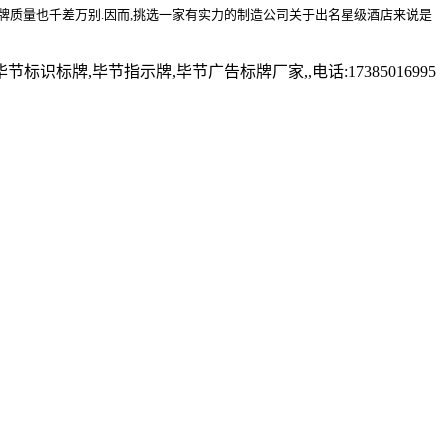
牌质量也千差万别.因而,挑选一家有实力的制造公司关于出名星级酒店来说是
,毕节指示牌,毕节广告标牌厂家,,电话:17385016995