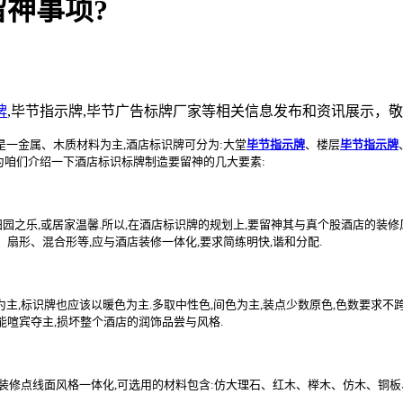
神事项?
牌
,毕节指示牌,毕节广告标牌厂家等相关信息发布和资讯展示，
一金属、木质材料为主,酒店标识牌可分为:大堂
毕节指示牌
、楼层
毕节指示牌
为咱们介绍一下酒店标识标牌制造要留神的几大要素:
田园之乐,或居家温馨.所以,在酒店标识牌的规划上,要留神其与真个股酒店的装修
扇形、混合形等,应与酒店装修一体化,要求简练明快,谐和分配.
,标识牌也应该以暖色为主.多取中性色,间色为主,装点少数原色,色数要求不跨
能喧宾夺主,损坏整个酒店的润饰品尝与风格.
装修点线面风格一体化,可选用的材料包含:仿大理石、红木、榉木、仿木、铜