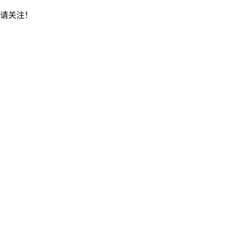
敬请关注！