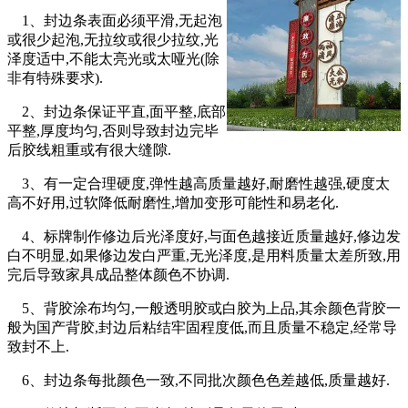
1、封边条表面必须平滑,无起泡
或很少起泡,无拉纹或很少拉纹,光
泽度适中,不能太亮光或太哑光(除
非有特殊要求).
2、封边条保证平直,面平整,底部
平整,厚度均匀,否则导致封边完毕
后胶线粗重或有很大缝隙.
3、有一定合理硬度,弹性越高质量越好,耐磨性越强,硬度太
高不好用,过软降低耐磨性,增加变形可能性和易老化.
4、标牌制作修边后光泽度好,与面色越接近质量越好,修边发
白不明显,如果修边发白严重,无光泽度,是用料质量太差所致,用
完后导致家具成品整体颜色不协调.
5、背胶涂布均匀,一般透明胶或白胶为上品,其余颜色背胶一
般为国产背胶,封边后粘结牢固程度低,而且质量不稳定,经常导
致封不上.
6、封边条每批颜色一致,不同批次颜色色差越低,质量越好.