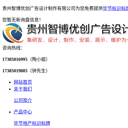
贵州智博优创广告设计制作有限公司为您免费提供
毕节标识标
您暂无新询盘信息！
咨询热线：
17385016995
（陶小姐）
17385019805
（钟先生）
网站首页
关于我们
公司简介
产品中心
毕节地产标识标牌