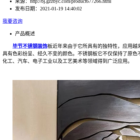
来源：
http://bj.gzzbyc.com/product677266.html
发布日期：
2021-01-19 14:40:02
我要咨询
产品概述
毕节不锈钢装饰
板近年来由于它所具有的独特性，应用越
具有色彩纷呈、经久不变的颜色。不锈钢板它不仅保持了原色
化工、汽车、电子工业以及工艺美术等领域得到广泛应用。