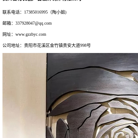
联系电话：17385016995（陶小姐)
邮箱：337928047@qq.com
网址：www.gzzbyc.com
公司地址：贵阳市花溪区金竹镇贵安大道998号