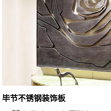
毕节不锈钢装饰板