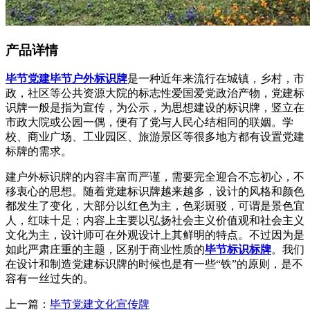
产品详情
毕节党建
毕节户外标识牌
是一种近年来流行在城镇，乡村，市
政，社区等公共资源大院的标志性爱国爱党政治产物，党建标
识牌一般是指为宣传，为公示，为思想建设的标识牌，竖立在
市政大院或公园一偶，便有了党与人民心结相同的联姻。学
校、商业广场、工业园区、旅游景区等很多地方都有设置党建
标牌的需求。
建户外标识牌的内容丰富而严谨，需要完全迎合不忘初心，不
移衷心的思想。随着党建标识牌越来越多，设计的风格和颜色
都发生了变化，大部分以红色为主，色彩斑驳，可谓是景色宜
人，红味十足；内容上主要以弘扬社会主义价值观和社会主义
文化为主，设计师可在外观设计上其鲜明的特点。不过因为是
如此严肃庄重的主题，区别于商业性质的
毕节标识标牌
。我们
在设计和制造党建标识牌的时候也是有一些
“铁”的原则，是不
容有一丝过失的。
上一篇：
毕节党建文化宣传牌