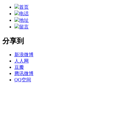
首页
电话
地址
留言
分享到
新浪微博
人人网
豆瓣
腾讯微博
QQ空间