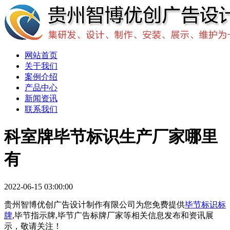
网站首页
关于我们
案例介绍
产品中心
新闻资讯
联系我们
科室牌毕节标识生产厂家哪里
有
2022-06-15 03:00:00
贵州智博优创广告设计制作有限公司为您免费提供
毕节标识标
牌
,毕节指示牌,毕节广告标牌厂家等相关信息发布和资讯展
示，敬请关注！