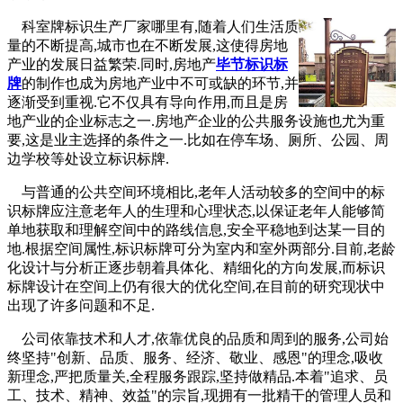
科室牌标识生产厂家哪里有,随着人们生活质
量的不断提高,城市也在不断发展,这使得房地
产业的发展日益繁荣.同时,房地产
毕节标识标
牌
的制作也成为房地产业中不可或缺的环节,并
逐渐受到重视.它不仅具有导向作用,而且是房
地产业的企业标志之一.房地产企业的公共服务设施也尤为重
要,这是业主选择的条件之一.比如在停车场、厕所、公园、周
边学校等处设立标识标牌.
与普通的公共空间环境相比,老年人活动较多的空间中的标
识标牌应注意老年人的生理和心理状态,以保证老年人能够简
单地获取和理解空间中的路线信息,安全平稳地到达某一目的
地.根据空间属性,标识标牌可分为室内和室外两部分.目前,老龄
化设计与分析正逐步朝着具体化、精细化的方向发展,而标识
标牌设计在空间上仍有很大的优化空间,在目前的研究现状中
出现了许多问题和不足.
公司依靠技术和人才,依靠优良的品质和周到的服务,公司始
终坚持"创新、品质、服务、经济、敬业、感恩"的理念,吸收
新理念,严把质量关,全程服务跟踪,坚持做精品.本着"追求、员
工、技术、精神、效益"的宗旨,现拥有一批精干的管理人员和