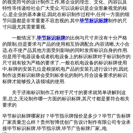
的视觉符号的设计制作工作,将企业的理念、文化、内容以及
特性等传递给社会广大受众.可以说标识是企业形象视觉的核
心,是企业的基本象征,因此在标识制作过程中,任何一方面的细
节问题都是非常重要不容忽视的.其中
毕节标识标牌
制作的尺
寸问题尤其需要重视.
一般情况下,
毕节标识标牌
的比例与尺寸并没有十分严格
的限制,但是要求与产品的使用相互协调配合,内容清晰,大小合
适,在不使产品其他方面受到影响的同时发挥标识自身的作用.
但是用于电器设备或者机电设备上的标识标牌对于标识制作的
尺寸就有较为严格的要求了.一般在机电设备的标识标牌使用
中,标牌的安装孔位是根据机电产品的安装孔进行设计的,因此
制作这类标识标牌会受到标准化的制约,符合设备要求的标识
标牌才能够投入该领域的使用.
关于济南标识制作工作对于尺寸的要求就简单讲解到这
里,总之,无论制作哪一方面的标识标牌,其尺寸都是要符合相关
要求的
毕节标识标牌哪家好？毕节指示牌报价是多少？毕节广告标牌
厂家质量怎么样？贵州智博优创广告设计制作有限公司专业承
接毕节标识标牌,毕节指示牌,毕节广告标牌厂家,,电