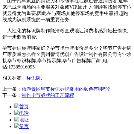
由于汽车家庭的消费力和拎包率往往超过普通消费者,近年
来已成为商场的主要服务对象或VIP.因此,方便顾客找到停车位
就显得尤为重要,因此在与商场其他停车场的竞争中赢得起跑
线成为识别系统的一项重要任务.
人性化的标识牌制作能清晰直观地让消费者感到轻松愉快,
进一步刺激消费.
毕节标识标牌哪家好？毕节指示牌报价是多少？毕节广告标牌
厂家质量怎么样？贵州智博优创广告设计制作有限公司专业承
接毕节标识标牌,毕节指示牌,毕节广告标牌厂家,,电
话:17385016995
相关标签：
标识牌
,
上一条：
旅游景区毕节标识标牌常用的颜色有哪些?
下一条：
制作毕节标牌的工艺流程
首页
电话
地址
留言