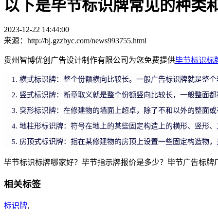
以下是毕节标识牌常见的种类
2023-12-22 14:44:00
来源：http://bj.gzzbyc.com/news993755.html
贵州智博优创广告设计制作有限公司为您免费提供
毕节标识标
横式标识牌：整个份额横向比较长。一般广告标识牌就是整个
竖式标识牌：断章取义就是整个份额竖向比较长，一般整面都
突形标识牌：在修建物的墙面上超卓，除了不和以外的整面或
地柱形标识牌：符号在地上的某些固定构造上的横形、竖形、
房顶式标识牌：指在某修建物的房顶上设置一些固定构造物，
毕节标识标牌哪家好？毕节指示牌报价是多少？毕节广告标牌厂家质
相关标签
标识牌
,