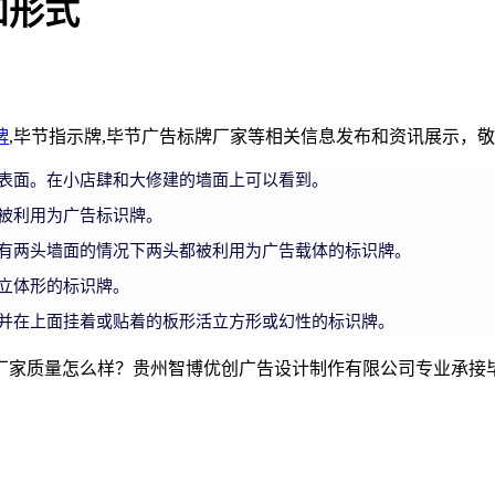
和形式
牌
,毕节指示牌,毕节广告标牌厂家等相关信息发布和资讯展示，
表面。在小店肆和大修建的墙面上可以看到。
被利用为广告标识牌。
有两头墙面的情况下两头都被利用为广告载体的标识牌。
立体形的标识牌。
并在上面挂着或贴着的板形活立方形或幻性的标识牌。
量怎么样？贵州智博优创广告设计制作有限公司专业承接毕节标识标牌